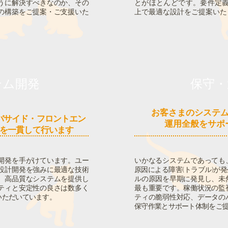
うに解決すべきなのか、その
とがほとんどです。要件定
の構築をご提案・ご支援いた
上で最適な設計をご提案いた
テム開発
保守・
お客さまのシステ
バサイド・フロント
エン
運用全般をサポ
を一貫して行います
開発を手がけています。ユー
いかなるシステムであっても
設計開発を強みに最適な技術
原因による障害(トラブル)が
、高品質なシステムを提供し
ルの原因を早期に発見し、未
ティと安定性の良さは数多く
最も重要です。稼働状況の監
いただいています。
ティの脆弱性対応、データの
保守作業とサポート体制をご