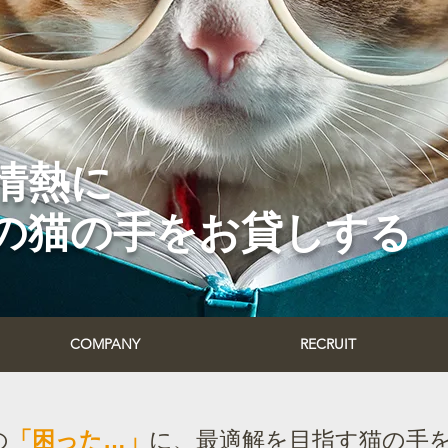
情熱に
の猫の手をお貸しする
COMPANY
RECRUIT
の
「困った…」
に、最適解を目指す猫の手